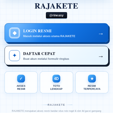
RAJAKETE
@rineasy
LOGIN RESMI
→
◆
Masuk melalui akses utama RAJAKETE
DAFTAR CEPAT
→
✦
Buat akun melalui formulir ringkas
✓
★
4D
AKSES
TOTO
RESMI
RESMI
LENGKAP
TERPERCAYA
RAJAKETE
RAJAKETE merupakan akses resmi bandar situs toto togel & slot 4d gacor gampang