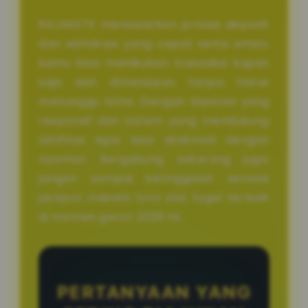
RAJAKETE menawarkan proses deposit
dan withdraw yang cepat serta aman,
kamu bisa melakukan transaksi kapan
saja dan dimanapun tanpa harus
menunggu lama. Dengan layanan yang
responsif dan sistem yang mendukung
aktifitas agar bisa dinikmati dengan
nyaman. Bergabung sekarang juga,
jangan sampai ketinggalan sensasi
jackpot maxwin toto slot togel terbaik
di momen gacor 2026 ini.
PERTANYAAN YANG