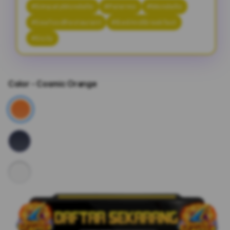
#SimpatyMondello
#Palermo
#Mondello
#SeafoodRestaurant
#BedAndBreakfast
#Sicily
Color
- Cosmic Orange