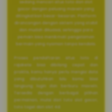
sedang mencari situs toto dan slot
gacor dengan peluang maxwin yang
ditingkatkan besar-besaran. Platform
dirancangan dengan sistem yang stabil
dan mudah dikuasai, sehingga para
pemain bisa menikmati pengalaman
bermain yang nyaman tanpa kendala.
Proses pendaftaran situs toto di
rajakete bisa dibilang cepat dan
praktis, kamu hanya perlu mengisi data
yang dibutuhkan lalu kamu bisa
langsung login dan berburu maxwin.
Tersedia dengan berbagai pilihan
permainan, mulai dari toto slot gacor,
toto togel dan slot 4d.