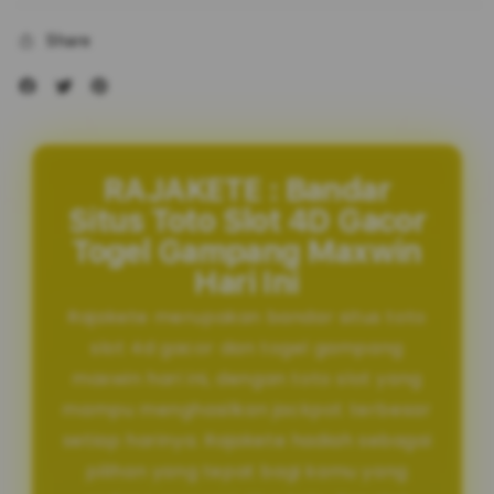
Share
RAJAKETE : Bandar
Situs Toto Slot 4D Gacor
Togel Gampang Maxwin
Hari Ini
Rajakete merupakan bandar situs toto
slot 4d gacor dan togel gampang
maxwin hari ini, dengan toto slot yang
mampu menghasilkan jackpot terbesar
setiap harinya. Rajakete hadiah sebagai
pilihan yang tepat bagi kamu yang