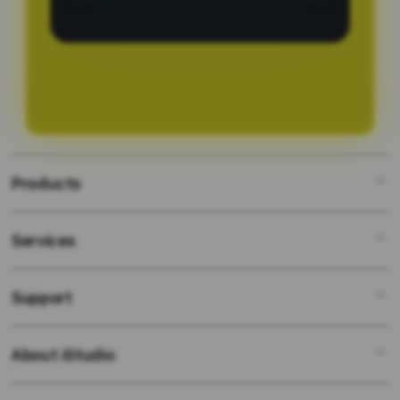
Products
Services
TOTO SLOT
SLOT 4D
Support
AppleCare+
SITUS SLOT
SLOT ONLINE
SLOT GACOR
About iStudio
My Account
SLOT
SITUS GACOR
Collection & Delivery
AKUN SLOT