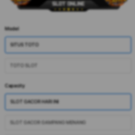
Model
SITUS TOTO
TOTO SLOT
Capacity
SLOT GACOR HARI INI
SLOT GACOR GAMPANG MENANG