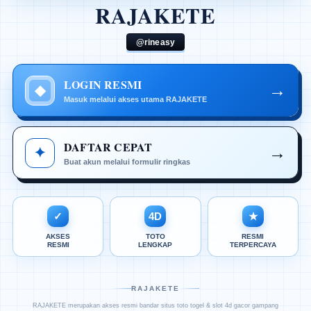
RAJAKETE
@rineasy
LOGIN RESMI
→
◆
Masuk melalui akses utama RAJAKETE
DAFTAR CEPAT
→
✦
Buat akun melalui formulir ringkas
✓
★
4D
AKSES
TOTO
RESMI
RESMI
LENGKAP
TERPERCAYA
RAJAKETE
RAJAKETE merupakan akses resmi bandar situs toto togel & slot 4d gacor gampang